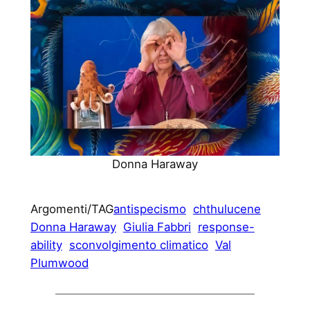
Donna Haraway
Argomenti/TAG
antispecismo
chthulucene
Donna Haraway
Giulia Fabbri
response-
ability
sconvolgimento climatico
Val
Plumwood