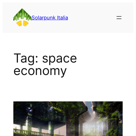
Vai
al
Solarpunk Italia
contenuto
Tag:
space
economy