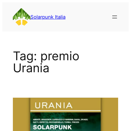
Vai
al
Solarpunk Italia
contenuto
Tag:
premio
Urania