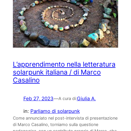
L’apprendimento nella letteratura
solarpunk italiana / di Marco
Casalino
Feb 27, 2023
—
Giulia A.
A cura di:
in:
Parliamo di solarpunk
Come annunciato nel post-intervista di presentazione
di Marco Casalino, torniamo sulla questione
pedagogica, con un contributo proprio di Marco, che