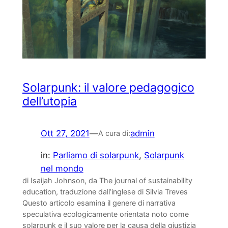
Solarpunk: il valore pedagogico
dell’utopia
Ott 27, 2021
—
admin
A cura di:
in:
Parliamo di solarpunk
, 
Solarpunk
nel mondo
di Isaijah Johnson, da The journal of sustainability
education, traduzione dall’inglese di Silvia Treves
Questo articolo esamina il genere di narrativa
speculativa ecologicamente orientata noto come
solarpunk e il suo valore per la causa della giustizia