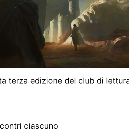
terza edizione del club di lettur
ncontri ciascuno