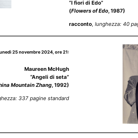
“I fiori di Edo”
(
Flowers of Edo
, 1987)
racconto
,
lunghezza: 40 pa
lunedì 25 novembre 2024, ore 21:
Maureen McHugh
“Angeli di seta”
hina Mountain Zhang
, 1992)
ghezza: 337 pagine standard