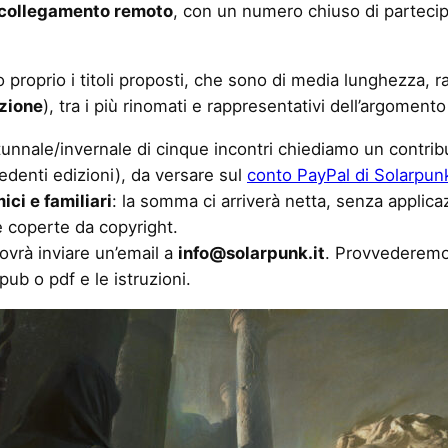
 collegamento remoto
, con un numero chiuso di partecip
nto proprio i titoli proposti, che sono di media lunghezza, 
izione
), tra i più rinomati e rappresentativi dell’argoment
unnale/invernale di cinque incontri chiediamo un contribu
edenti edizioni), da versare sul
conto PayPal di Solarpunk 
ici e familiari
: la somma ci arriverà netta, senza applica
 coperte da copyright.
vrà inviare un’email a
info@solarpunk.it
. Provvederemo 
epub o pdf e le istruzioni.