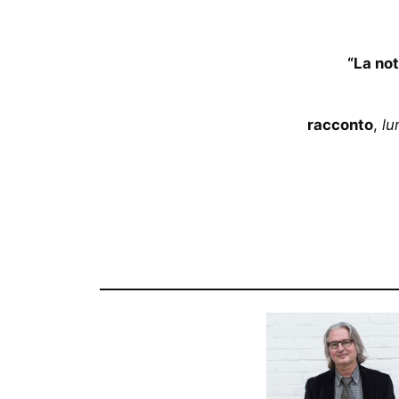
“La no
racconto
,
lu