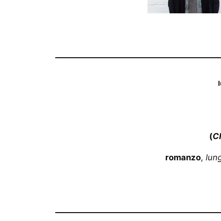
(
C
romanzo
,
lun