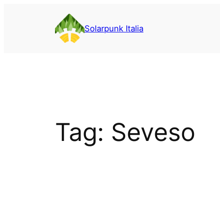
Vai
al
Solarpunk Italia
contenuto
Tag:
Seveso