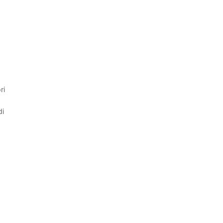
ri
di