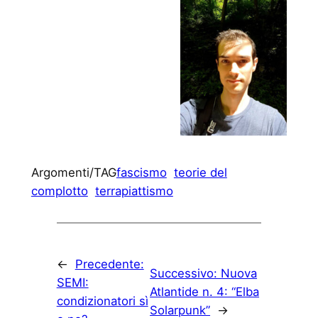
Argomenti/TAG
fascismo
teorie del
complotto
terrapiattismo
←
Precedente:
Successivo:
Nuova
SEMI:
Atlantide n. 4: “Elba
condizionatori sì
Solarpunk”
→