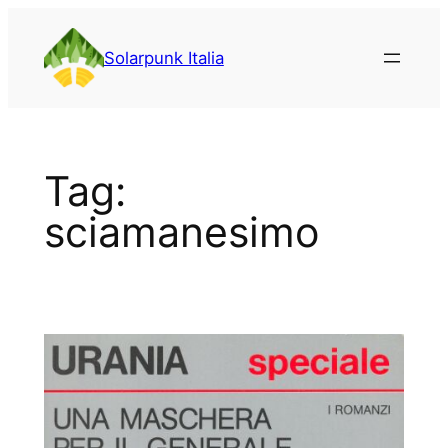
Vai
al
Solarpunk Italia
contenuto
Tag:
sciamanesimo