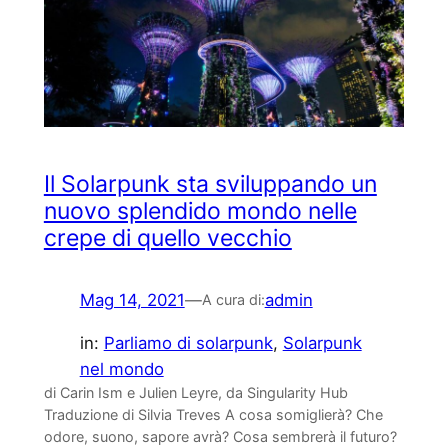
Il Solarpunk sta sviluppando un
nuovo splendido mondo nelle
crepe di quello vecchio
Mag 14, 2021
—
admin
A cura di:
in:
Parliamo di solarpunk
, 
Solarpunk
nel mondo
di Carin Ism e Julien Leyre, da Singularity Hub
Traduzione di Silvia Treves A cosa somiglierà? Che
odore, suono, sapore avrà? Cosa sembrerà il futuro?