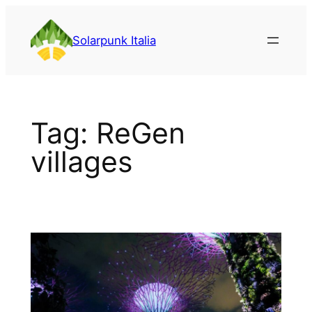
Vai
al
Solarpunk Italia
contenuto
Tag:
ReGen
villages