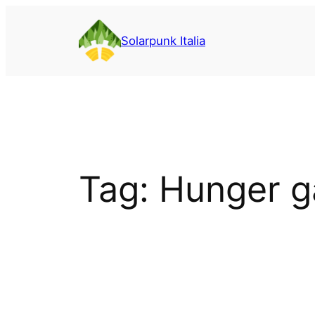
Vai
al
Solarpunk Italia
contenuto
Tag:
Hunger 