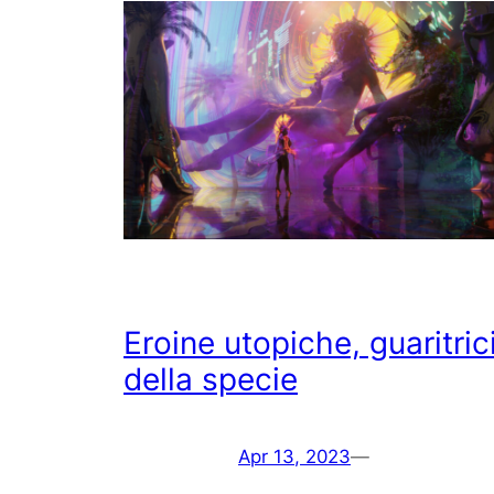
Eroine utopiche, guaritric
della specie
Apr 13, 2023
—