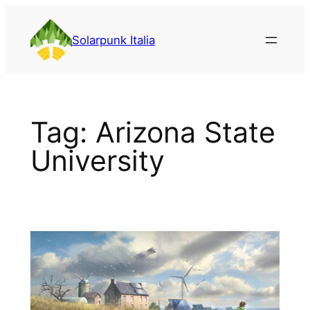
Vai
al
Solarpunk Italia
contenuto
Tag:
Arizona State
University