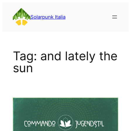
Vai
al
Solarpunk Italia
contenuto
Tag:
and lately the
sun