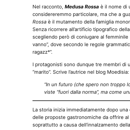
Nel racconto,
Medusa Rossa
è il nome di 
considereremmo particolare, ma che a gua
Rossa
è il mutamento della famiglia mononuc
Senza ricorrere all’artificio tipografico de
scegliendo però di coniugare al femminile i
vanno”, dove secondo le regole grammatical
ragazz*”.
I protagonisti sono dunque tre membri di u
“marito”. Scrive l’autrice nel blog Moedisia:
“In un futuro (che spero non troppo l
viste “fuori dalla norma”, ma come una 
La storia inizia immediatamente dopo una c
delle proposte gastronomiche da offrire al p
soprattutto a causa dell’innalzamento dell