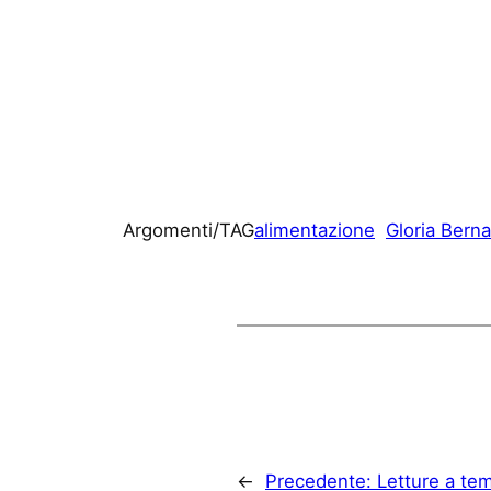
Argomenti/TAG
alimentazione
Gloria Berna
←
Precedente:
Letture a tem