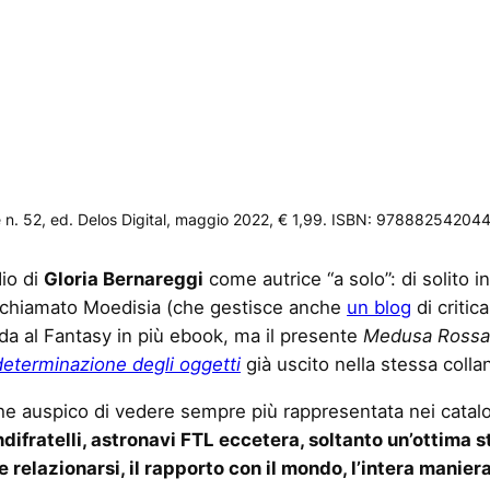
e n. 52, ed. Delos Digital, maggio 2022, € 1,99. ISBN: 97888254204
io di
Gloria Bernareggi
come autrice “a solo”: di solito i
o chiamato Moedisia (che gestisce anche
un blog
di critic
ida al Fantasy in più ebook, ma il presente
Medusa Rossa
determinazione degli oggetti
già uscito nella stessa coll
he auspico di vedere sempre più rappresentata nei catalog
difratelli, astronavi FTL eccetera, soltanto un’ottima s
e relazionarsi, il rapporto con il mondo, l’intera manie