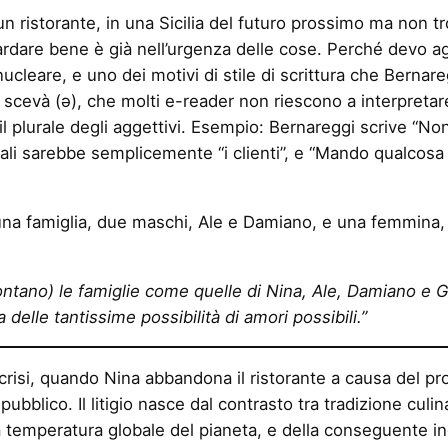
un ristorante, in una Sicilia del futuro prossimo ma non t
rdare bene è già nell’urgenza delle cose. Perché devo a
leare, e uno dei motivi di stile di scrittura che Bernareg
lla scevà (ǝ), che molti e-reader non riescono a interpretar
l plurale degli aggettivi. Esempio: Bernareggi scrive “Non 
i sarebbe semplicemente “i clienti”, e “Mando qualcosa a
na famiglia, due maschi, Ale e Damiano, e una femmina, N
ontano) le famiglie come quelle di Nina, Ale, Damiano e G
delle tantissime possibilità di amori possibili.”
risi, quando Nina abbandona il ristorante a causa del pro
ubblico. Il litigio nasce dal contrasto tra tradizione culi
a temperatura globale del pianeta, e della conseguente ind