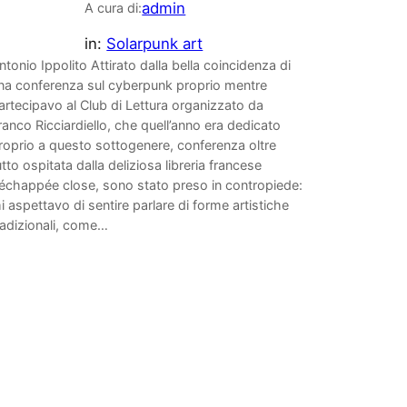
admin
A cura di:
in:
Solarpunk art
ntonio Ippolito Attirato dalla bella coincidenza di
na conferenza sul cyberpunk proprio mentre
artecipavo al Club di Lettura organizzato da
ranco Ricciardiello, che quell’anno era dedicato
roprio a questo sottogenere, conferenza oltre
utto ospitata dalla deliziosa libreria francese
’échappée close, sono stato preso in contropiede:
i aspettavo di sentire parlare di forme artistiche
radizionali, come…