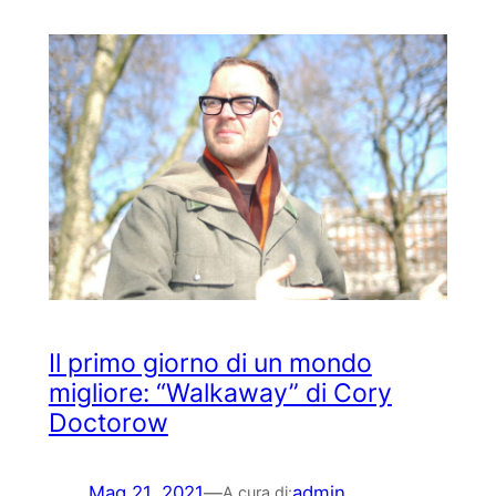
Il primo giorno di un mondo
migliore: “Walkaway” di Cory
Doctorow
Mag 21, 2021
—
admin
A cura di: