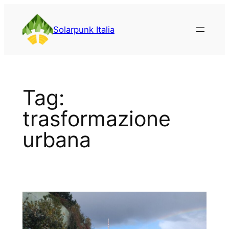
Vai
al
Solarpunk Italia
contenuto
Tag:
trasformazione
urbana