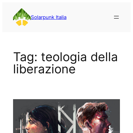
Vai
al
Solarpunk Italia
contenuto
Tag:
teologia della
liberazione