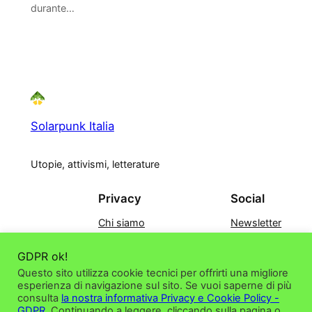
durante…
Solarpunk Italia
Utopie, attivismi, letterature
Privacy
Social
Chi siamo
Newsletter
Contatti
Facebook
Privacy Policy
Instagram
GDPR ok!
Discord
Questo sito utilizza cookie tecnici per offrirti una migliore
esperienza di navigazione sul sito. Se vuoi saperne di più
consulta
la nostra informativa Privacy e Cookie Policy -
GDPR.
Continuando a leggere, cliccando sulla pagina o