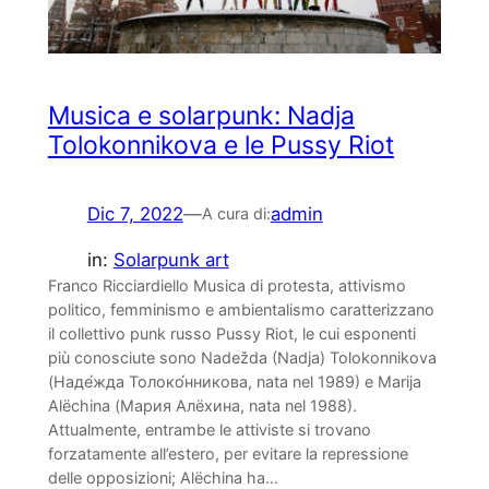
Musica e solarpunk: Nadja
Tolokonnikova e le Pussy Riot
Dic 7, 2022
—
admin
A cura di:
in:
Solarpunk art
Franco Ricciardiello Musica di protesta, attivismo
politico, femminismo e ambientalismo caratterizzano
il collettivo punk russo Pussy Riot, le cui esponenti
più conosciute sono Nadežda (Nadja) Tolokonnikova
(Наде́жда Толоко́нникова, nata nel 1989) e Marija
Alëchina (Мария Алёхина, nata nel 1988).
Attualmente, entrambe le attiviste si trovano
forzatamente all’estero, per evitare la repressione
delle opposizioni; Alëchina ha…