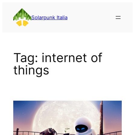
Vai
al
Solarpunk Italia
contenuto
Tag:
internet of
things