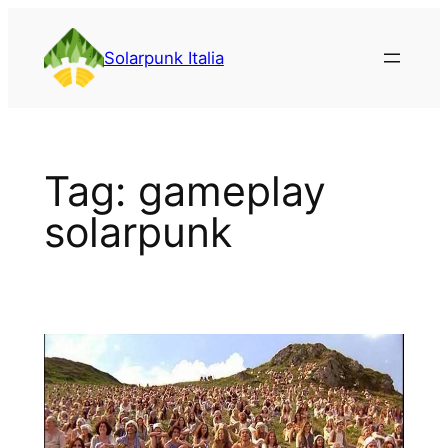
Vai
al
Solarpunk Italia
contenuto
Tag:
gameplay
solarpunk