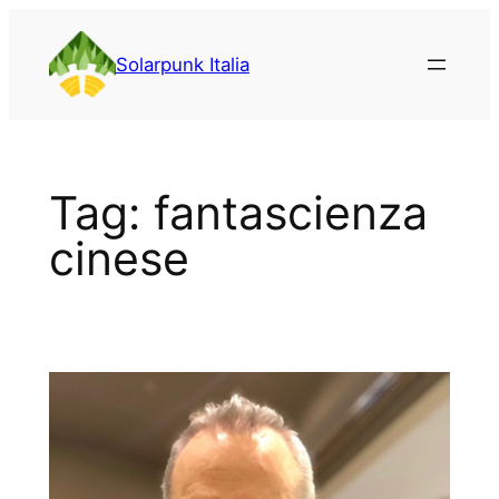
Vai
al
Solarpunk Italia
contenuto
Tag:
fantascienza
cinese