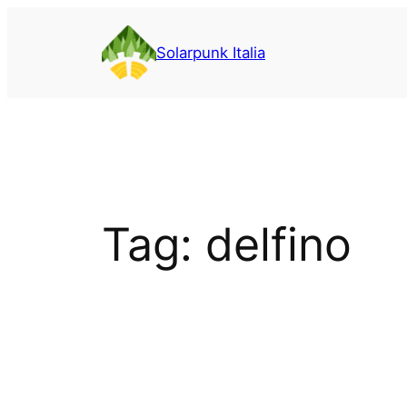
Vai
al
Solarpunk Italia
contenuto
Tag:
delfino