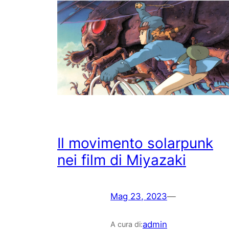
Il movimento solarpunk
nei film di Miyazaki
Mag 23, 2023
—
admin
A cura di: