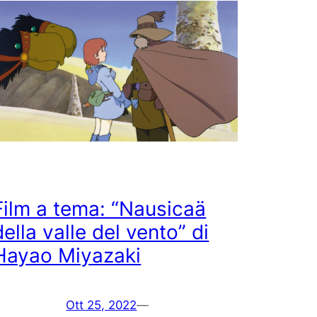
Film a tema: “Nausicaä
della valle del vento” di
Hayao Miyazaki
Ott 25, 2022
—