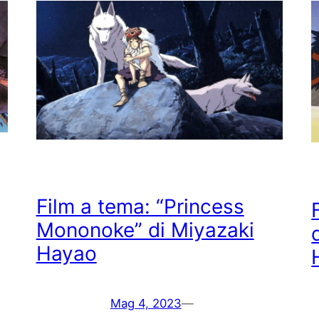
Film a tema: “Princess
Mononoke” di Miyazaki
Hayao
Mag 4, 2023
—