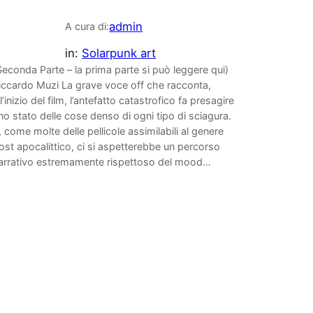
admin
A cura di:
in:
Solarpunk art
Seconda Parte – la prima parte si può leggere qui)
iccardo Muzi La grave voce off che racconta,
ll’inizio del film, l’antefatto catastrofico fa presagire
no stato delle cose denso di ogni tipo di sciagura.
, come molte delle pellicole assimilabili al genere
ost apocalittico, ci si aspetterebbe un percorso
arrativo estremamente rispettoso del mood…