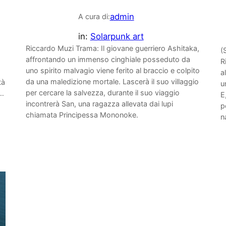
admin
A cura di:
in:
Solarpunk art
Riccardo Muzi Trama: Il giovane guerriero Ashitaka,
(
affrontando un immenso cinghiale posseduto da
R
uno spirito malvagio viene ferito al braccio e colpito
a
da una maledizione mortale. Lascerà il suo villaggio
tà
u
per cercare la salvezza, durante il suo viaggio
i…
E
incontrerà San, una ragazza allevata dai lupi
p
chiamata Principessa Mononoke.
n