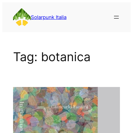
Vai
al
Solarpunk Italia
contenuto
Tag:
botanica