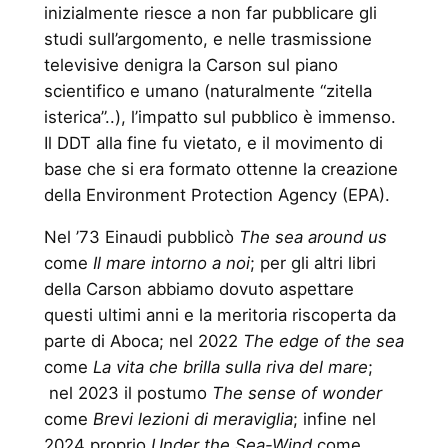
inizialmente riesce a non far pubblicare gli
studi sull’argomento, e nelle trasmissione
televisive denigra la Carson sul piano
scientifico e umano (naturalmente “zitella
isterica”..), l’impatto sul pubblico è immenso.
Il DDT alla fine fu vietato, e il movimento di
base che si era formato ottenne la creazione
della Environment Protection Agency (EPA).
Nel ’73 Einaudi pubblicò
The sea around us
come
Il mare intorno a noi
; per gli altri libri
della Carson abbiamo dovuto aspettare
questi ultimi anni e la meritoria riscoperta da
parte di Aboca; nel 2022
The edge of the sea
come
La vita che brilla sulla riva del mare
;
nel 2023 il postumo
The sense of wonder
come
Brevi lezioni di meraviglia
; infine nel
2024 proprio
Under the Sea-Wind
come