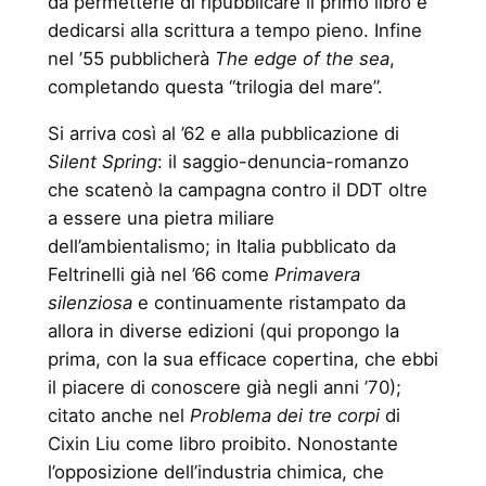
da permetterle di ripubblicare il primo libro e
dedicarsi alla scrittura a tempo pieno. Infine
nel ’55 pubblicherà
The edge of the sea
,
completando questa “trilogia del mare”.
Si arriva così al ’62 e alla pubblicazione di
Silent Spring
: il saggio-denuncia-romanzo
che scatenò la campagna contro il DDT oltre
a essere una pietra miliare
dell’ambientalismo; in Italia pubblicato da
Feltrinelli già nel ’66 come
Primavera
silenziosa
e continuamente ristampato da
allora in diverse edizioni (qui propongo la
prima, con la sua efficace copertina, che ebbi
il piacere di conoscere già negli anni ’70);
citato anche nel
Problema dei tre corpi
di
Cixin Liu come libro proibito. Nonostante
l’opposizione dell’industria chimica, che