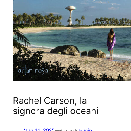
Rachel Carson, la
signora degli oceani
Mag 14, 2025
—
admin
A cura di: