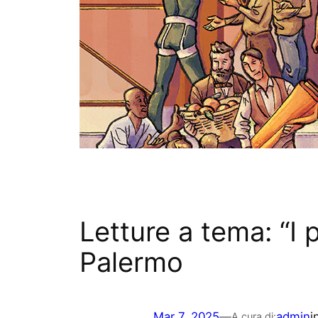
Letture a tema: “I
Palermo
Mar 7, 2025
—
admin
i
A cura di: