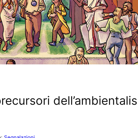
 precursori dell’ambienta
n:
Segnalazioni