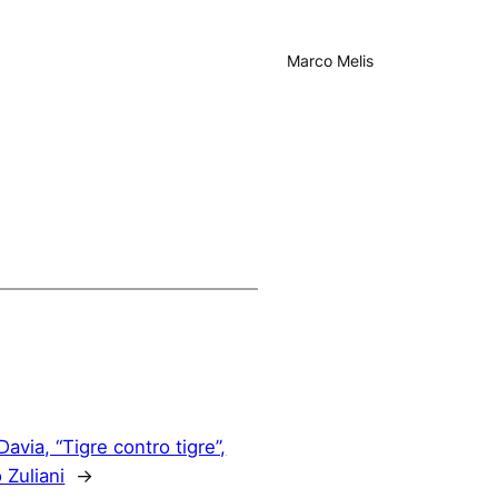
Marco Melis
avia, “Tigre contro tigre”,
 Zuliani
→