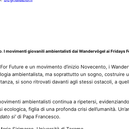
o
.
I movimenti giovanili ambientalisti dai Wandervögel ai Fridays F
 For Future e un movimento d’inizio Novecento, i Wanderv
gia ambientalista, ma soprattutto un sogno, costruire un
anza, si sono ritrovati davanti agli stessi ostacoli, a que
ovimenti ambientalisti continua a ripetersi, evidenziando
isi ecologica, figlia di una profonda crisi dell’umanità. Un’a
dato si’
di Papa Francesco.
Mario Sirimarco, Università di Teramo.