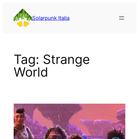
Vai
al
Solarpunk Italia
contenuto
Tag:
Strange
World