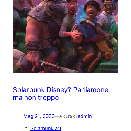
Solarpunk Disney? Parliamone,
ma non troppo
Mag 21, 2026
—
admin
A cura di:
in:
Solarpunk art