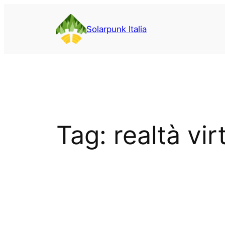
Vai
al
Solarpunk Italia
contenuto
Tag:
realtà vir