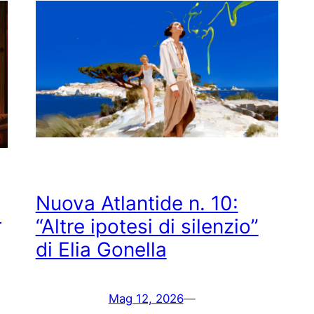
Nuova Atlantide n. 10:
i
“Altre ipotesi di silenzio”
di Elia Gonella
Mag 12, 2026
—