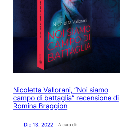
Nicoletta Vallorani, “Noi siamo
campo di battaglia” recensione di
Romina Braggion
Dic 13, 2022
—
A cura di: