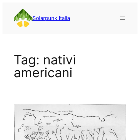
Vai
al
Solarpunk Italia
contenuto
Tag:
nativi
americani