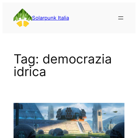
Vai
al
Solarpunk Italia
contenuto
Tag:
democrazia
idrica