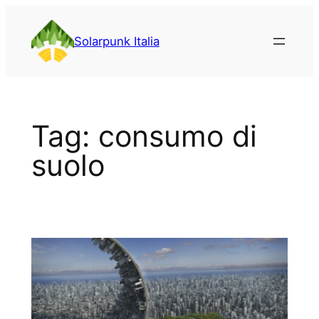
Vai
al
Solarpunk Italia
contenuto
Tag:
consumo di
suolo