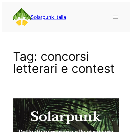
Vai
al
Solarpunk Italia
contenuto
Tag:
concorsi
letterari e contest