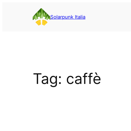
Vai
al
Solarpunk Italia
contenuto
Tag:
caffè