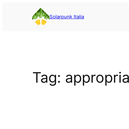
Vai
al
Solarpunk Italia
contenuto
Tag:
appropria