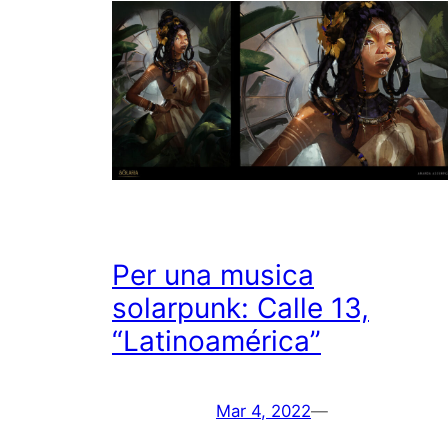
Per una musica
solarpunk: Calle 13,
“Latinoamérica”
Mar 4, 2022
—